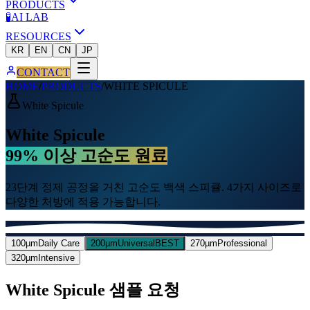
PRODUCTS
🧪
AI LAB
RESOURCES
KR
EN
CN
JP
CONTACT
HOME
/
PRODUCTS
/
WHITE SPICULE
White Spicule
White Spicule
99% 이상 고순도 원료
23단계 정제 공정을 거친 고순도 백색 스피큘. 4가지 사이즈로
다양한 처방에 적용 가능합니다.
100µm
Daily Care
200µm
Universal
BEST
270µm
Professional
320µm
Intensive
White Spicule 샘플 요청