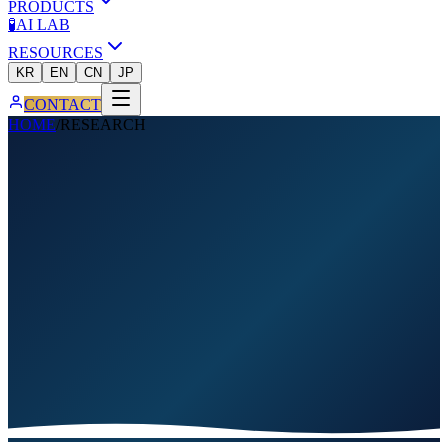
PRODUCTS
🧪
AI LAB
RESOURCES
KR
EN
CN
JP
CONTACT
HOME
/
RESEARCH