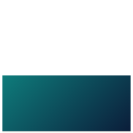
독성 실험실
 10993 기준 안전성 시험
 처리 장비
 개발 저온 효소 처리 시스템
A 시퀀싱 장비
생물학 종 동정 장비
-MS 분석 장비
 원소 정밀 분석